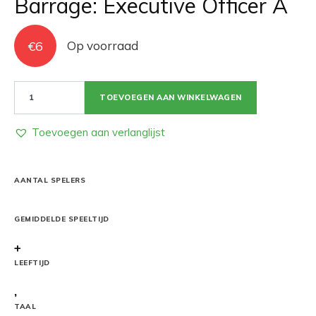
Barrage: Executive Officer A
€
6
Op voorraad
Barrage:
TOEVOEGEN AAN WINKELWAGEN
Executive
Officer
A
Toevoegen aan verlanglijst
aantal
AANTAL SPELERS
GEMIDDELDE SPEELTIJD
+
LEEFTIJD
,
TAAL