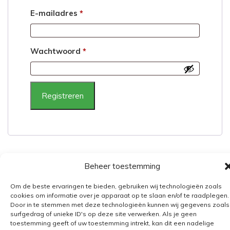
Vereist
E-mailadres
*
Vereist
Wachtwoord
*
Registreren
Beheer toestemming
Om de beste ervaringen te bieden, gebruiken wij technologieën zoals
cookies om informatie over je apparaat op te slaan en/of te raadplegen.
Algemene voorwaarden
Door in te stemmen met deze technologieën kunnen wij gegevens zoals
Verzending
surfgedrag of unieke ID's op deze site verwerken. Als je geen
toestemming geeft of uw toestemming intrekt, kan dit een nadelige
Retourbeleid