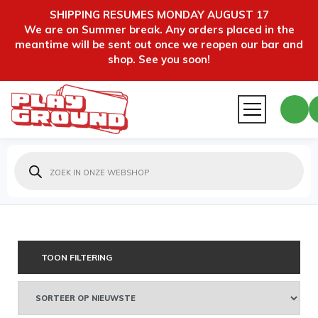
SHIPPING RESUMES MONDAY AUGUST 17
We are on Summer break. Any orders placed in the
meantime will be sent out once we reopen our bar and
shop. See you soon!
Producten
zoeken
TOON FILTERING