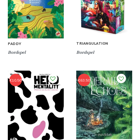
TRIANGULATION
PADDY
Bordspel
Bordspel
€
10,50
€
63,50