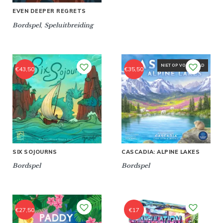
EVEN DEEPER REGRETS
,
Bordspel
Speluitbreiding
NIET OP VOORRAAD
€
43,50
€
35,50
SIX SOJOURNS
CASCADIA: ALPINE LAKES
Bordspel
Bordspel
€
27,50
€
17