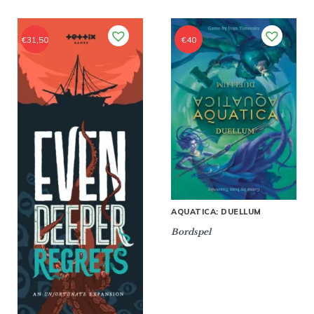
€
31,50
€
40
AQUATICA: DUELLUM
Bordspel