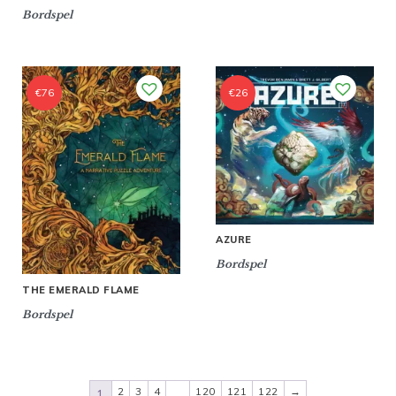
Bordspel
€
76
€
26
AZURE
Bordspel
THE EMERALD FLAME
Bordspel
2
3
4
120
121
122
→
1
…