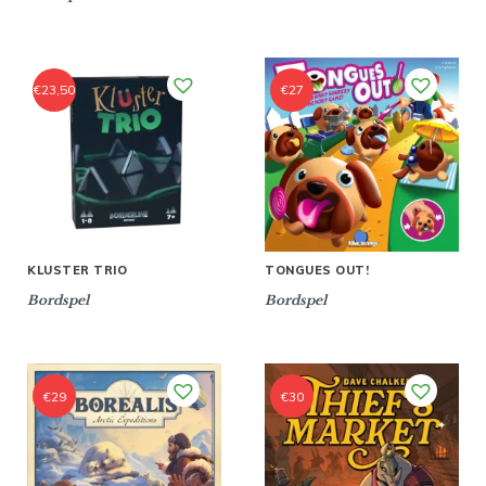
€
23,50
€
27
KLUSTER TRIO
TONGUES OUT!
Bordspel
Bordspel
€
29
€
30