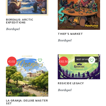
BOREALIS: ARCTIC
EXPEDITIONS
Bordspel
THIEF’S MARKET
Bordspel
NIET OP VOORRAAD
€
102
€
82,50
REGICIDE LEGACY
Bordspel
LA GRANJA: DELUXE MASTER
SET