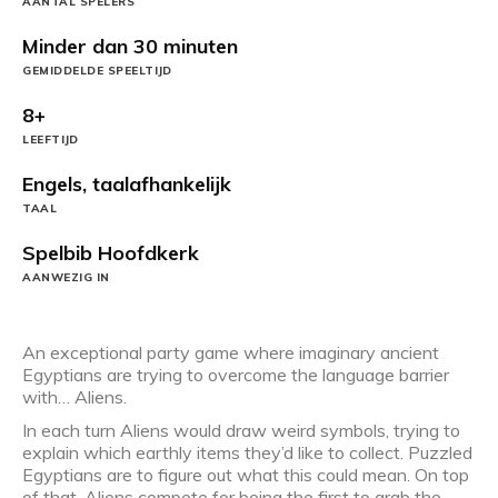
AANTAL SPELERS
Minder dan 30 minuten
GEMIDDELDE SPEELTIJD
8+
LEEFTIJD
Engels, taalafhankelijk
TAAL
Spelbib Hoofdkerk
AANWEZIG IN
An exceptional party game where imaginary ancient
Egyptians are trying to overcome the language barrier
with… Aliens.
In each turn Aliens would draw weird symbols, trying to
explain which earthly items they’d like to collect. Puzzled
Egyptians are to figure out what this could mean. On top
of that, Aliens compete for being the first to grab the