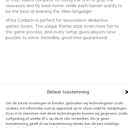
souvenirs and fly back home, while each human wants to
be the best at learning the Alien language!
is perfect for associative-deductive
«First Contact»
games lovers. The unique theme adds even more fun to
the game process, and every setup gives players new
puzzles to solve. Incredibly good time guaranteed!
Beheer toestemming
Algemene voorwaarden
Om de beste ervaringen te bieden, gebruiken wij technologieën zoals
Verzending
cookies om informatie over je apparaat op te slaan en/of te raadplegen.
Retourbeleid
Door in te stemmen met deze technologieën kunnen wij gegevens zoals
surfgedrag of unieke ID's op deze site verwerken. Als je geen
BE 0682.845.059
toestemming geeft of uw toestemming intrekt, kan dit een nadelige