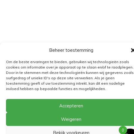
Beheer toestemming
Algemene voorwaarden
Om de beste ervaringen te bieden, gebruiken wij technologieën zoals
Verzending
cookies om informatie over je apparaat op te slaan en/of te raadplegen.
Door in te stemmen met deze technologieën kunnen wij gegevens zoals
Retourbeleid
surfgedrag of unieke ID's op deze site verwerken. Als je geen
BE 0682.845.059
toestemming geeft of uw toestemming intrekt, kan dit een nadelige
invloed hebben op bepaalde functies en mogelijkheden.
Accepteren
© 2026
The Playground
Weigeren
0
Bekijk voorkeuren