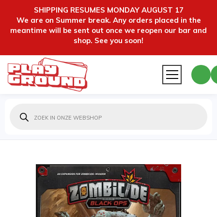
SHIPPING RESUMES MONDAY AUGUST 17
We are on Summer break. Any orders placed in the
meantime will be sent out once we reopen our bar and
shop. See you soon!
Producten
zoeken