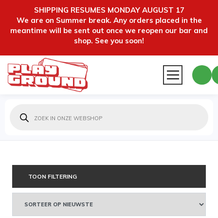
SHIPPING RESUMES MONDAY AUGUST 17
We are on Summer break. Any orders placed in the
meantime will be sent out once we reopen our bar and
shop. See you soon!
Producten
zoeken
TOON FILTERING