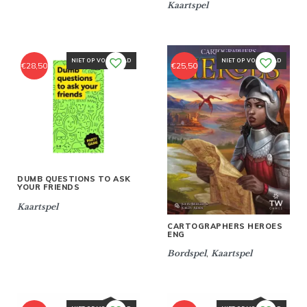
Kaartspel
NIET OP VOORRAAD
NIET OP VOORRAAD
€
28,50
€
25,50
DUMB QUESTIONS TO ASK
YOUR FRIENDS
Kaartspel
CARTOGRAPHERS HEROES
ENG
,
Bordspel
Kaartspel