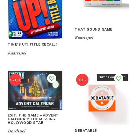
THAT SOUND GAME
Kaartspel
TIME’S UP! TITLE RECALL!
Kaartspel
NIET OP VOORRAAD
€
53,50
€
15
EXIT: THE GAME – ADVENT
CALENDAR: THE MISSING
HOLLYWOOD STAR
DEBATABLE
Bordspel