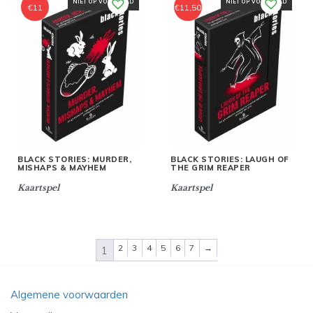
NIET OP VOORRAAD
NIET OP VOORRAAD
€
11
€
11,50
BLACK STORIES: MURDER,
BLACK STORIES: LAUGH OF
MISHAPS & MAYHEM
THE GRIM REAPER
Kaartspel
Kaartspel
2
3
4
5
6
7
→
1
Algemene voorwaarden