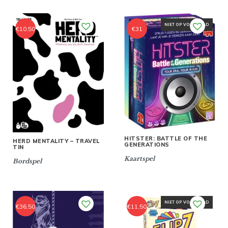
NIET OP VOORRAAD
€
10,50
€
31
HITSTER: BATTLE OF THE
HERD MENTALITY – TRAVEL
GENERATIONS
TIN
Kaartspel
Bordspel
NIET OP VOORRAAD
€
36,50
€
11,50