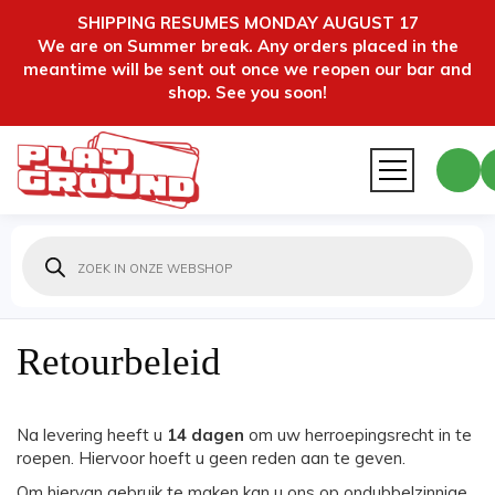
SHIPPING RESUMES MONDAY AUGUST 17
We are on Summer break. Any orders placed in the
meantime will be sent out once we reopen our bar and
shop. See you soon!
Producten
zoeken
Retourbeleid
Na levering heeft u
14 dagen
om uw herroepingsrecht in te
roepen. Hiervoor hoeft u geen reden aan te geven.
Om hiervan gebruik te maken kan u ons op ondubbelzinnige