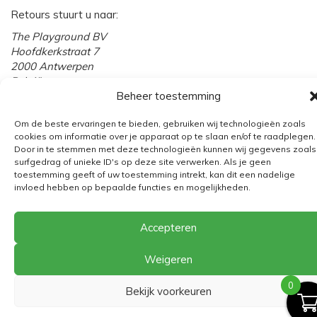
Retours stuurt u naar:
The Playground BV
Hoofdkerkstraat 7
2000 Antwerpen
België
Beheer toestemming
Vraag uw retour hier aan.
Om de beste ervaringen te bieden, gebruiken wij technologieën zoals
cookies om informatie over je apparaat op te slaan en/of te raadplegen.
Algemene voorwaarden
Door in te stemmen met deze technologieën kunnen wij gegevens zoals
surfgedrag of unieke ID's op deze site verwerken. Als je geen
Verzending
toestemming geeft of uw toestemming intrekt, kan dit een nadelige
invloed hebben op bepaalde functies en mogelijkheden.
Retourbeleid
BE 0682.845.059
Accepteren
Weigeren
© 2026
The Playground
0
Bekijk voorkeuren