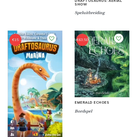
DRAFTOSAURUS: AERIAL
SHOW
Speluitbreiding
€
15
€
63,50
EMERALD ECHOES
Bordspel