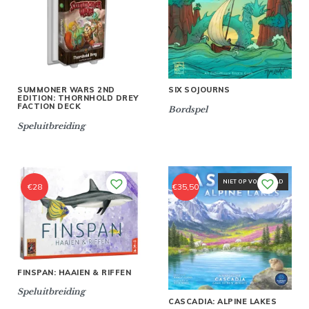
SUMMONER WARS 2ND
SIX SOJOURNS
EDITION: THORNHOLD DREY
FACTION DECK
Bordspel
Speluitbreiding
NIET OP VOORRAAD
€
28
€
35,50
FINSPAN: HAAIEN & RIFFEN
Speluitbreiding
CASCADIA: ALPINE LAKES