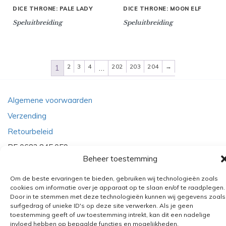
DICE THRONE: PALE LADY
DICE THRONE: MOON ELF
Speluitbreiding
Speluitbreiding
2
3
4
202
203
204
→
1
…
Algemene voorwaarden
Verzending
Retourbeleid
BE 0682.845.059
Beheer toestemming
Om de beste ervaringen te bieden, gebruiken wij technologieën zoals
© 2026
The Playground
cookies om informatie over je apparaat op te slaan en/of te raadplegen.
Door in te stemmen met deze technologieën kunnen wij gegevens zoals
surfgedrag of unieke ID's op deze site verwerken. Als je geen
toestemming geeft of uw toestemming intrekt, kan dit een nadelige
invloed hebben op bepaalde functies en mogelijkheden.