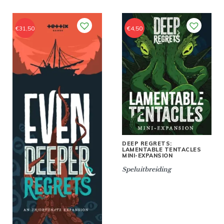
€
31,50
€
4,50
DEEP REGRETS:
LAMENTABLE TENTACLES
MINI-EXPANSION
Speluitbreiding