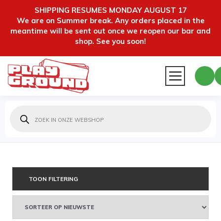
SHIPPING RESUMES MONDAY AUGUST 17
We are on Summer break. Any orders placed in the
meantime will be sent out once we reopen our bar and
shop. See you soon!
Producten
zoeken
TOON FILTERING