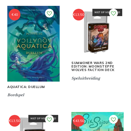
NIET OP VOORRAAD
€
40
€
13,50
SUMMONER WARS 2ND
EDITION: MOONSTEPPE
WOLVES FACTION DECK
Speluitbreiding
AQUATICA: DUELLUM
Bordspel
NIET OP VOORRAAD
€
13,50
€
43,50