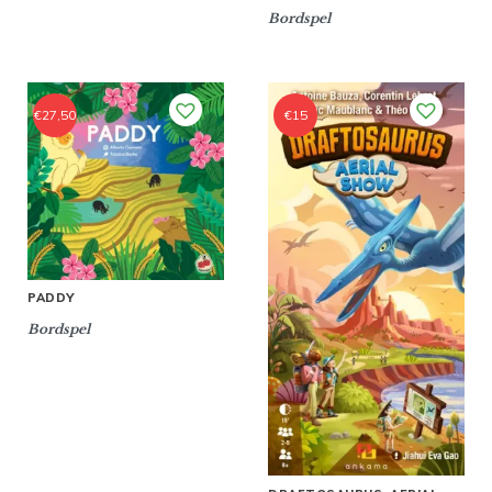
Bordspel
€
27,50
€
15
PADDY
Bordspel