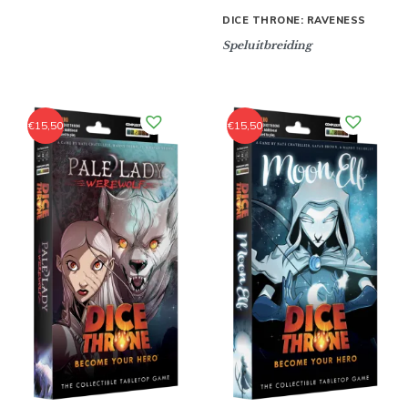
DICE THRONE: RAVENESS
Speluitbreiding
€
15,50
€
15,50