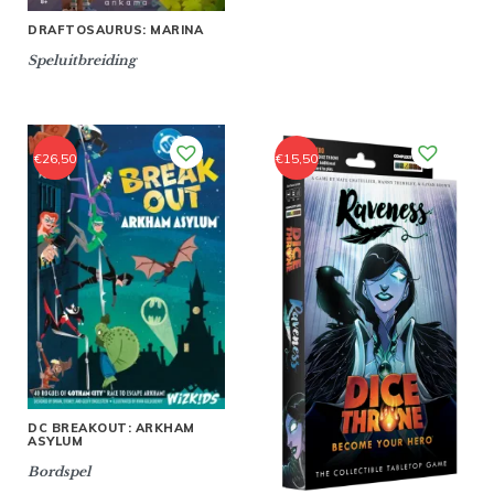
DRAFTOSAURUS: MARINA
Speluitbreiding
€
26,50
€
15,50
DC BREAKOUT: ARKHAM
ASYLUM
Bordspel