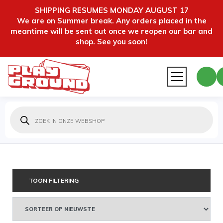
SHIPPING RESUMES MONDAY AUGUST 17
We are on Summer break. Any orders placed in the
meantime will be sent out once we reopen our bar and
shop. See you soon!
Producten
zoeken
TOON FILTERING