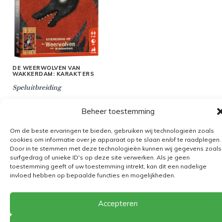
DE WEERWOLVEN VAN
WAKKERDAM: KARAKTERS
Speluitbreiding
Beheer toestemming
Om de beste ervaringen te bieden, gebruiken wij technologieën zoals
cookies om informatie over je apparaat op te slaan en/of te raadplegen.
Algemene voorwaarden
Door in te stemmen met deze technologieën kunnen wij gegevens zoals
surfgedrag of unieke ID's op deze site verwerken. Als je geen
Verzending
toestemming geeft of uw toestemming intrekt, kan dit een nadelige
Retourbeleid
invloed hebben op bepaalde functies en mogelijkheden.
BE 0682.845.059
Accepteren