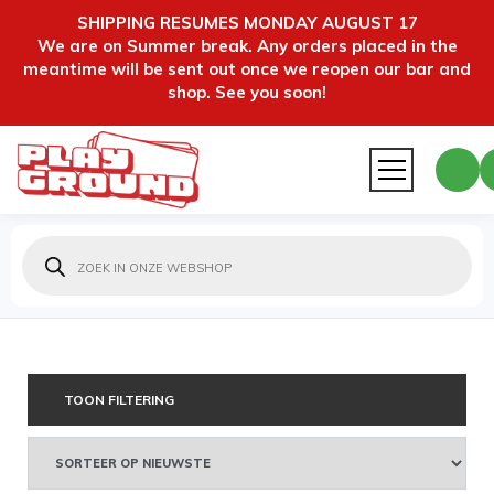
SHIPPING RESUMES MONDAY AUGUST 17
We are on Summer break. Any orders placed in the
meantime will be sent out once we reopen our bar and
shop. See you soon!
Producten
zoeken
TOON FILTERING