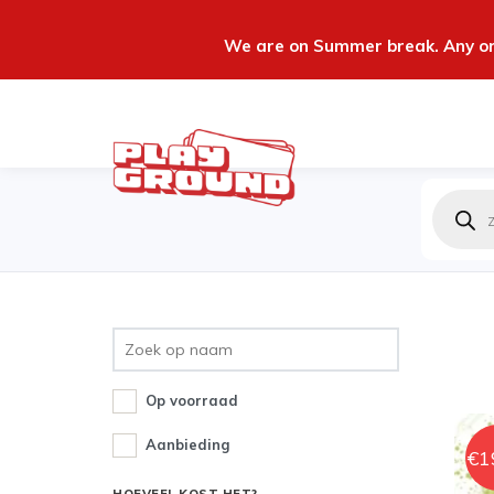
We are on Summer break. Any ord
Produc
zoeken
Op voorraad
Aanbieding
€
1