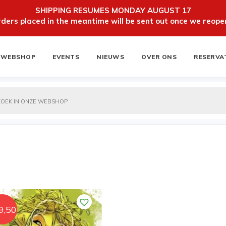
SHIPPING RESUMES MONDAY AUGUST 17
ers placed in the meantime will be sent out once we reopen
WEBSHOP
EVENTS
NIEUWS
OVER ONS
RESERVA
ten
NIEUWSBRIEF
9,50