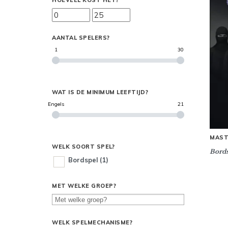
HOEVEEL KOST HET?
AANTAL SPELERS?
1
30
WAT IS DE MINIMUM LEEFTIJD?
Engels
21
MAST
WELK SOORT SPEL?
Bords
Bordspel
(1)
MET WELKE GROEP?
WELK SPELMECHANISME?