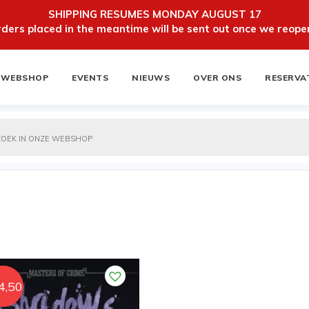
SHIPPING RESUMES MONDAY AUGUST 17
ers placed in the meantime will be sent out once we reopen
WEBSHOP
EVENTS
NIEUWS
OVER ONS
RESERVA
ten
NIEUWSBRIEF
4,50