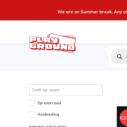
We are on Summer break. Any ord
Produc
zoeken
Op voorraad
Aanbieding
€
2