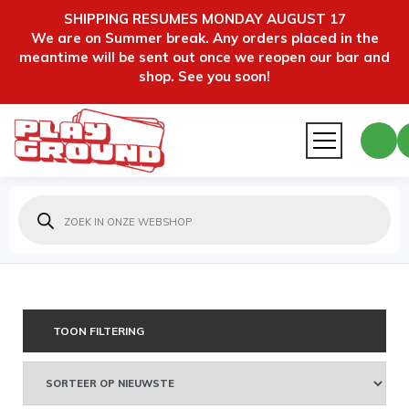
SHIPPING RESUMES MONDAY AUGUST 17
We are on Summer break. Any orders placed in the
meantime will be sent out once we reopen our bar and
shop. See you soon!
Producten
zoeken
TOON FILTERING