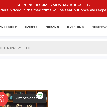
SHIPPING RESUMES MONDAY AUGUST 17
ers placed in the meantime will be sent out once we reopen
WEBSHOP
EVENTS
NIEUWS
OVER ONS
RESERVA
ten
NIEUWSBRIEF
37
NIET OP VOORRAAD
Oorspronkelijke
Huidige
34
prijs
prijs