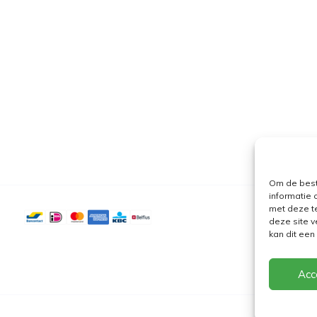
Om de best
informatie 
met deze t
deze site v
kan dit ee
Acc