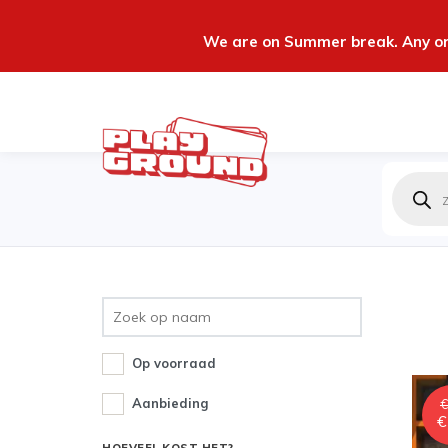
We are on Summer break. Any ord
Produc
zoeken
Op voorraad
Aanbieding
€
€