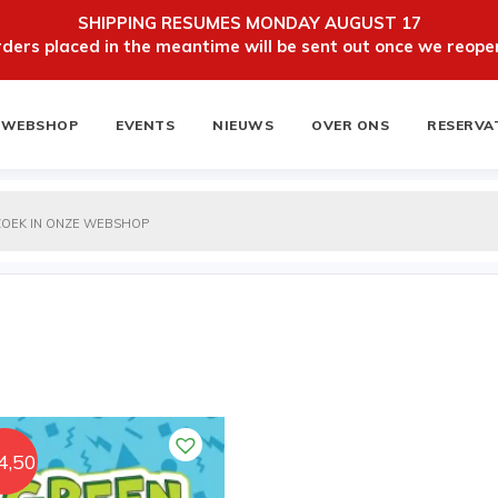
SHIPPING RESUMES MONDAY AUGUST 17
ers placed in the meantime will be sent out once we reopen
WEBSHOP
EVENTS
NIEUWS
OVER ONS
RESERVA
ten
NIEUWSBRIEF
4,50