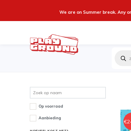
We are on Summer break. Any ord
Produc
zoeken
Op voorraad
Aanbieding
€
2