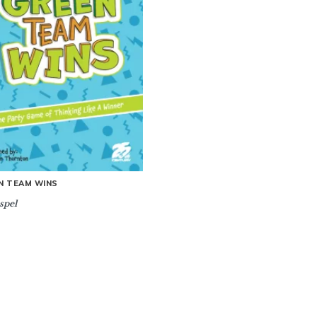
N TEAM WINS
spel