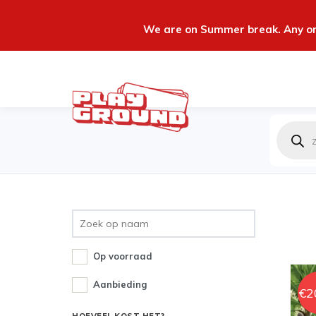
We are on Summer break. Any ord
Produc
zoeken
Op voorraad
Aanbieding
€
2