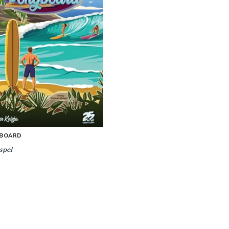
BOARD
spel