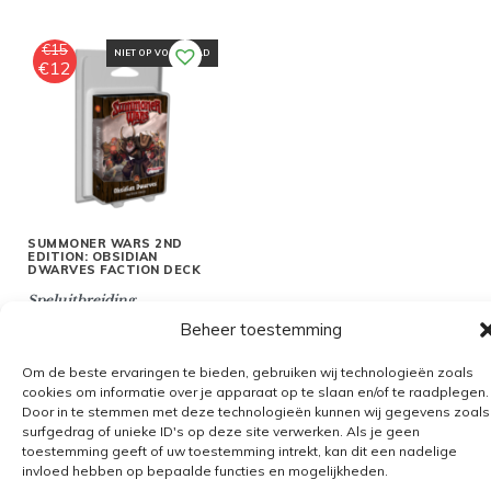
€
15
NIET OP VOORRAAD
€
12
Oorspronkelijke
Huidige
prijs
prijs
was:
is:
€15.
€12.
SUMMONER WARS 2ND
EDITION: OBSIDIAN
DWARVES FACTION DECK
Speluitbreiding
Beheer toestemming
Om de beste ervaringen te bieden, gebruiken wij technologieën zoals
cookies om informatie over je apparaat op te slaan en/of te raadplegen.
Door in te stemmen met deze technologieën kunnen wij gegevens zoals
Algemene voorwaarden
surfgedrag of unieke ID's op deze site verwerken. Als je geen
toestemming geeft of uw toestemming intrekt, kan dit een nadelige
Verzending
invloed hebben op bepaalde functies en mogelijkheden.