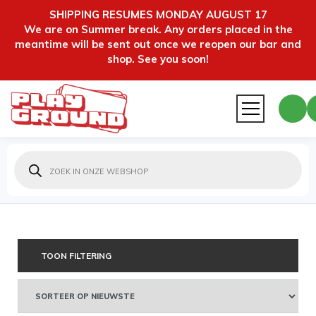
SHIPPING RESUMES MONDAY AUGUST 17
We are on Summer break. Any orders placed in the
meantime will be sent out once we reopen our bar and
shop. See you soon!
Producten
zoeken
TOON FILTERING