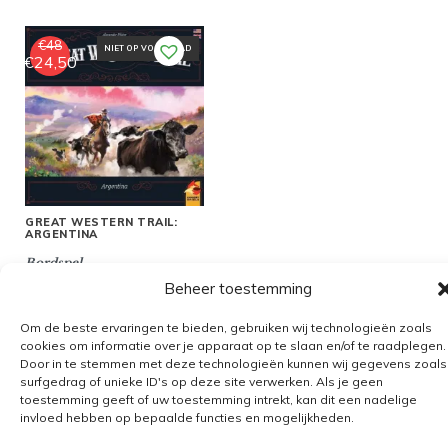
€
48
NIET OP VOORRAAD
€
24,50
Oorspronkelijke
Huidige
prijs
prijs
was:
is:
€48.
€24,50.
GREAT WESTERN TRAIL:
ARGENTINA
Bordspel
Beheer toestemming
Om de beste ervaringen te bieden, gebruiken wij technologieën zoals
cookies om informatie over je apparaat op te slaan en/of te raadplegen.
Door in te stemmen met deze technologieën kunnen wij gegevens zoals
Algemene voorwaarden
surfgedrag of unieke ID's op deze site verwerken. Als je geen
toestemming geeft of uw toestemming intrekt, kan dit een nadelige
Verzending
invloed hebben op bepaalde functies en mogelijkheden.
Retourbeleid