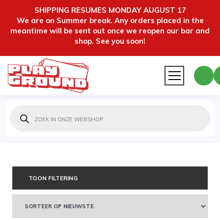
SHIPPING RESUMES MONDAY AUGUST 17
We are on Summer break. Any orders placed in the
meantime will be sent out once we reopen our bar and
shop. See you soon!
Producten
zoeken
TOON FILTERING