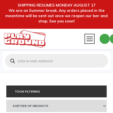
SHIPPING RESUMES MONDAY AUGUST 17
We are on Summer break. Any orders placed in the
meantime will be sent out once we reopen our bar and
shop. See you soon!
Producten
zoeken
TOON FILTERING