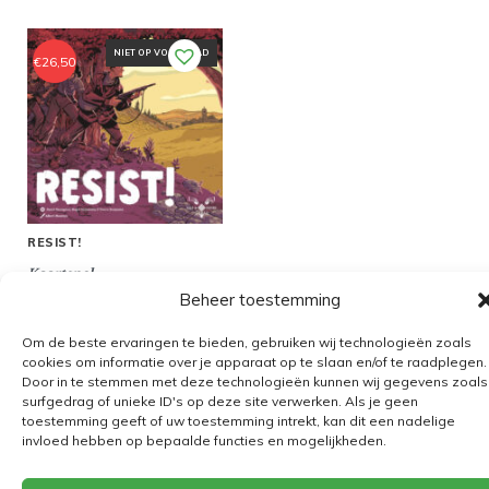
NIET OP VOORRAAD
€
26,50
RESIST!
Kaartspel
Beheer toestemming
Om de beste ervaringen te bieden, gebruiken wij technologieën zoals
cookies om informatie over je apparaat op te slaan en/of te raadplegen.
Door in te stemmen met deze technologieën kunnen wij gegevens zoals
Algemene voorwaarden
surfgedrag of unieke ID's op deze site verwerken. Als je geen
toestemming geeft of uw toestemming intrekt, kan dit een nadelige
Verzending
invloed hebben op bepaalde functies en mogelijkheden.
Retourbeleid