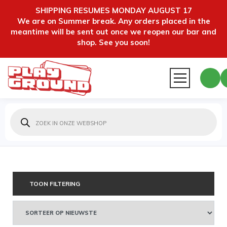
SHIPPING RESUMES MONDAY AUGUST 17
We are on Summer break. Any orders placed in the
meantime will be sent out once we reopen our bar and
shop. See you soon!
Producten
zoeken
TOON FILTERING