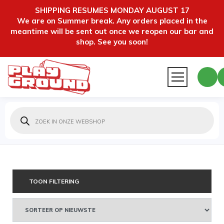
SHIPPING RESUMES MONDAY AUGUST 17
We are on Summer break. Any orders placed in the
meantime will be sent out once we reopen our bar and
shop. See you soon!
Producten
zoeken
TOON FILTERING