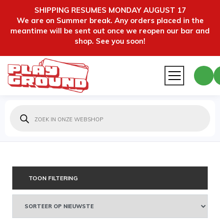
SHIPPING RESUMES MONDAY AUGUST 17
We are on Summer break. Any orders placed in the
meantime will be sent out once we reopen our bar and
shop. See you soon!
Producten
zoeken
TOON FILTERING