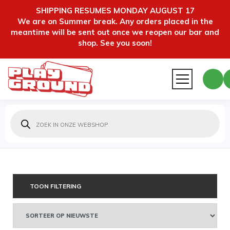
SHIPPING RESUMES MONDAY AUGUST 17
We are on Summer break. Any orders placed in the
meantime will be sent out once we reopen our bar and
shop. See you soon!
Producten
zoeken
TOON FILTERING