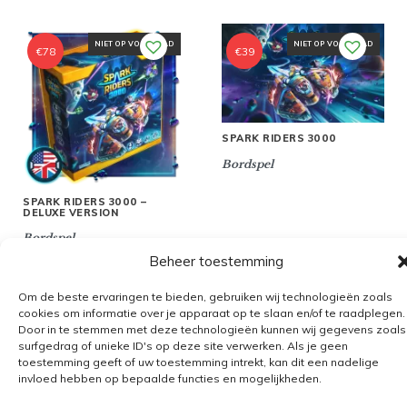
NIET OP VOORRAAD
NIET OP VOORRAAD
€
78
€
39
SPARK RIDERS 3000
Bordspel
SPARK RIDERS 3000 –
DELUXE VERSION
Bordspel
Beheer toestemming
Om de beste ervaringen te bieden, gebruiken wij technologieën zoals
cookies om informatie over je apparaat op te slaan en/of te raadplegen.
Door in te stemmen met deze technologieën kunnen wij gegevens zoals
Algemene voorwaarden
surfgedrag of unieke ID's op deze site verwerken. Als je geen
toestemming geeft of uw toestemming intrekt, kan dit een nadelige
Verzending
invloed hebben op bepaalde functies en mogelijkheden.
Retourbeleid