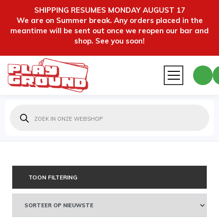
SHIPPING RESUMES MONDAY AUGUST 17
We are on Summer break. Any orders placed in the
meantime will be sent out once we reopen our bar and
shop. See you soon!
Producten
zoeken
TOON FILTERING