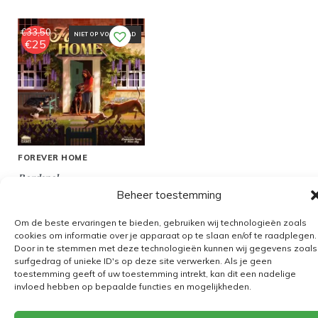
€
33,50
NIET OP VOORRAAD
€
25
Oorspronkelijke
Huidige
prijs
prijs
was:
is:
€33,50.
€25.
FOREVER HOME
Bordspel
Beheer toestemming
Om de beste ervaringen te bieden, gebruiken wij technologieën zoals
cookies om informatie over je apparaat op te slaan en/of te raadplegen.
Door in te stemmen met deze technologieën kunnen wij gegevens zoals
Algemene voorwaarden
surfgedrag of unieke ID's op deze site verwerken. Als je geen
toestemming geeft of uw toestemming intrekt, kan dit een nadelige
Verzending
invloed hebben op bepaalde functies en mogelijkheden.
Retourbeleid