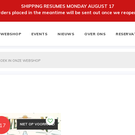
SHIPPING RESUMES MONDAY AUGUST 17
ers placed in the meantime will be sent out once we reopen
WEBSHOP
EVENTS
NIEUWS
OVER ONS
RESERVA
ten
NIEUWSBRIEF
17
NIET OP VOORRAAD