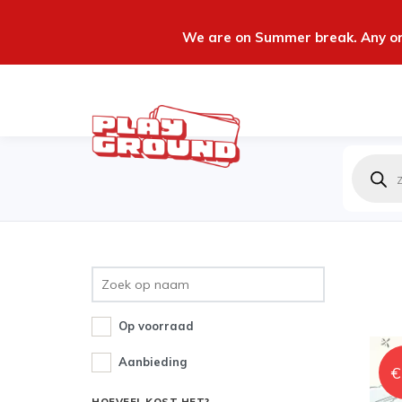
We are on Summer break. Any ord
Produc
zoeken
Op voorraad
Aanbieding
€