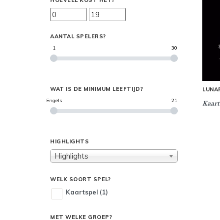
HOEVEEL KOST HET?
AANTAL SPELERS?
1
30
WAT IS DE MINIMUM LEEFTIJD?
LUNA
Engels
21
Kaart
HIGHLIGHTS
Highlights
WELK SOORT SPEL?
Kaartspel
(1)
MET WELKE GROEP?