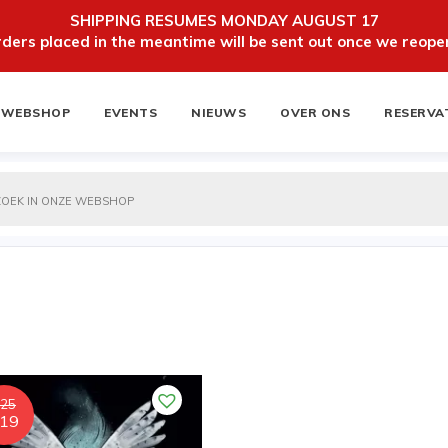
SHIPPING RESUMES MONDAY AUGUST 17
ers placed in the meantime will be sent out once we reopen
WEBSHOP
EVENTS
NIEUWS
OVER ONS
RESERVA
ten
NIEUWSBRIEF
25
Oorspronkelijke
Huidige
19
prijs
prijs