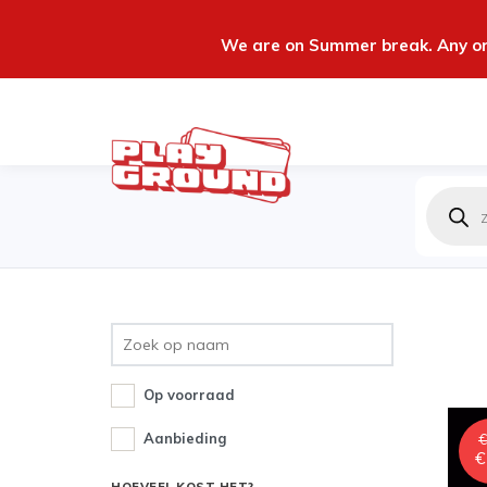
We are on Summer break. Any ord
Produc
zoeken
Op voorraad
Aanbieding
€
€