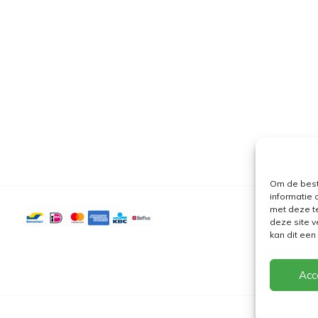
Om de best
informatie 
met deze t
deze site v
kan dit ee
Acc