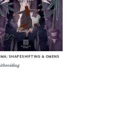
was:
is:
€21.
€19.
IMA: SHAPESHIFTING & OMENS
itbreiding