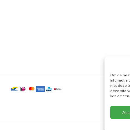
Om de best
informatie 
met deze t
deze site v
kan dit ee
Acc