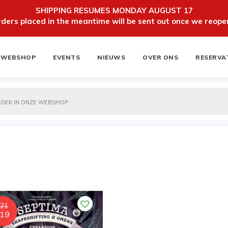
SHIPPING RESUMES MONDAY AUGUST 17
ers placed in the meantime will be sent out once we reopen
WEBSHOP
EVENTS
NIEUWS
OVER ONS
RESERVA
ten
NIEUWSBRIEF
21
Oorspronkelijke
Huidige
19
prijs
prijs