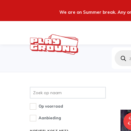
We are on Summer break. Any ord
Produc
zoeken
Op voorraad
Aanbieding
€
€