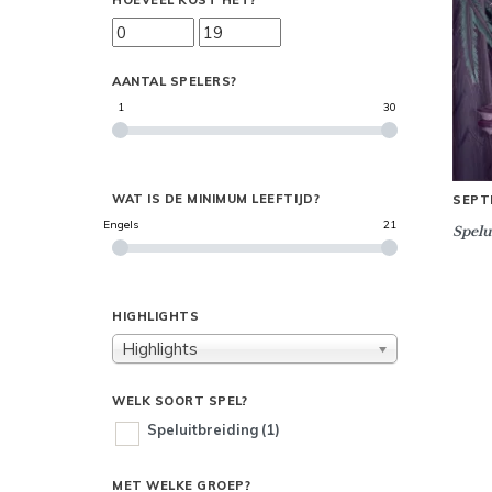
HOEVEEL KOST HET?
AANTAL SPELERS?
1
30
WAT IS DE MINIMUM LEEFTIJD?
SEPT
Engels
21
Spelu
HIGHLIGHTS
Highlights
WELK SOORT SPEL?
Speluitbreiding
(1)
MET WELKE GROEP?