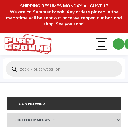
SHIPPING RESUMES MONDAY AUGUST 17
We are on Summer break. Any orders placed in the
meantime will be sent out once we reopen our bar and
shop. See you soon!
Producten
zoeken
TOON FILTERING