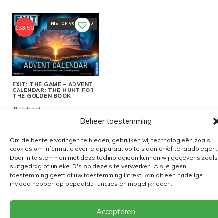
NIET OP VOORRAAD
€
53,50
EXIT: THE GAME – ADVENT
CALENDAR: THE HUNT FOR
THE GOLDEN BOOK
Bordspel
Beheer toestemming
Om de beste ervaringen te bieden, gebruiken wij technologieën zoals
cookies om informatie over je apparaat op te slaan en/of te raadplegen.
Door in te stemmen met deze technologieën kunnen wij gegevens zoals
Algemene voorwaarden
surfgedrag of unieke ID's op deze site verwerken. Als je geen
toestemming geeft of uw toestemming intrekt, kan dit een nadelige
Verzending
invloed hebben op bepaalde functies en mogelijkheden.
Retourbeleid
BE 0682.845.059
Accepteren