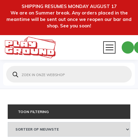
SHIPPING RESUMES MONDAY AUGUST 17
We are on Summer break. Any orders placed in the
meantime will be sent out once we reopen our bar and
shop. See you soon!
Producten
zoeken
TOON FILTERING