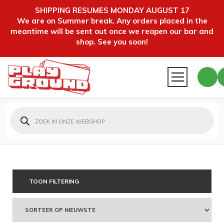
SHIPPING RESUMES MONDAY AUGUST 17
We are on Summer break. Any orders placed in the
meantime will be sent out once we reopen our bar and
shop. See you soon!
Producten
zoeken
TOON FILTERING