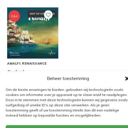
NIET OP VOORRAAD
€
64
AMALFI: RENAISSANCE
Bordspel
Beheer toestemming
Om de beste ervaringen te bieden, gebruiken wij technologieën zoals
cookies om informatie over je apparaat op te slaan en/of te raadplegen.
Door in te stemmen met deze technologieën kunnen wij gegevens zoals
Algemene voorwaarden
surfgedrag of unieke ID's op deze site verwerken. Als je geen
toestemming geeft of uw toestemming intrekt, kan dit een nadelige
Verzending
invloed hebben op bepaalde functies en mogelijkheden.
Retourbeleid