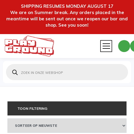
SHIPPING RESUMES MONDAY AUGUST 17
We are on Summer break. Any orders placed in the
meantime will be sent out once we reopen our bar and
shop. See you soon!
Producten
zoeken
TOON FILTERING