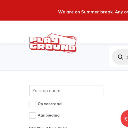
We are on Summer break. Any ord
Produc
zoeken
Op voorraad
Aanbieding
€