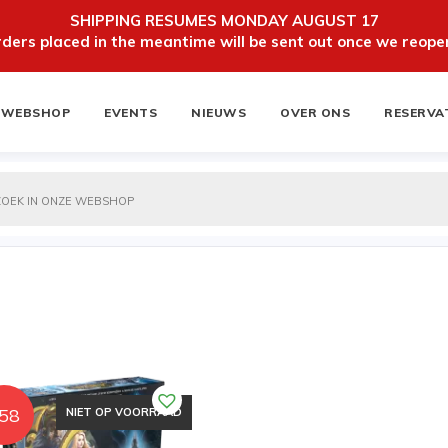
SHIPPING RESUMES MONDAY AUGUST 17
ers placed in the meantime will be sent out once we reopen
WEBSHOP
EVENTS
NIEUWS
OVER ONS
RESERVA
ten
NIEUWSBRIEF
58
NIET OP VOORRAAD