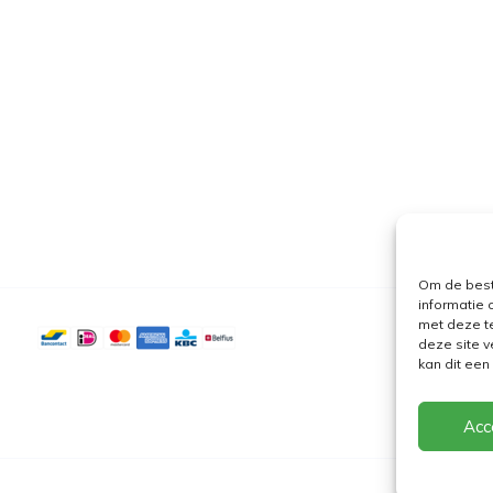
Om de best
informatie 
met deze t
deze site v
kan dit ee
Acc