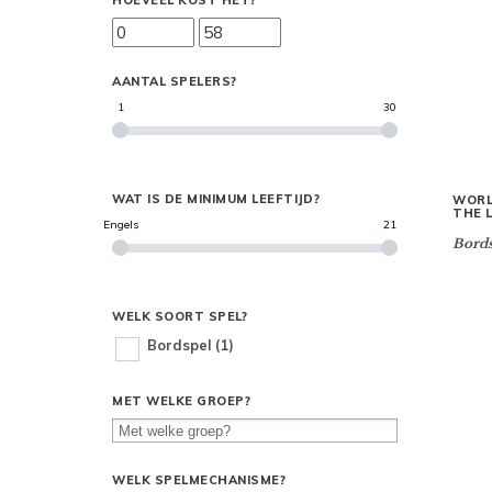
HOEVEEL KOST HET?
AANTAL SPELERS?
1
30
WAT IS DE MINIMUM LEEFTIJD?
WORL
THE L
Engels
21
Bords
WELK SOORT SPEL?
Bordspel
(1)
MET WELKE GROEP?
WELK SPELMECHANISME?