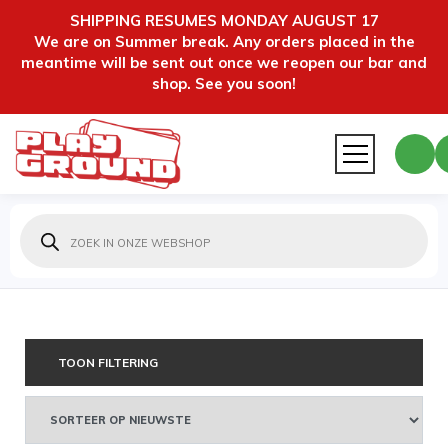
SHIPPING RESUMES MONDAY AUGUST 17
We are on Summer break. Any orders placed in the
meantime will be sent out once we reopen our bar and
shop. See you soon!
Producten
zoeken
TOON FILTERING