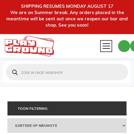
SHIPPING RESUMES MONDAY AUGUST 17
We are on Summer break. Any orders placed in the
meantime will be sent out once we reopen our bar and
shop. See you soon!
Producten
zoeken
TOON FILTERING