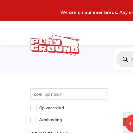
We are on Summer break. Any ord
Produc
zoeken
Op voorraad
Aanbieding
€