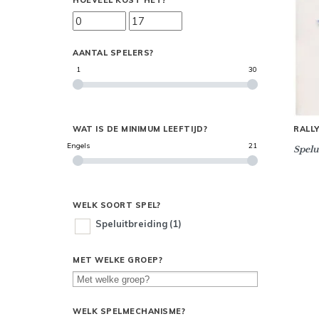
HOEVEEL KOST HET?
AANTAL SPELERS?
1
30
WAT IS DE MINIMUM LEEFTIJD?
RALL
Engels
21
Spelu
WELK SOORT SPEL?
Speluitbreiding
(1)
MET WELKE GROEP?
WELK SPELMECHANISME?