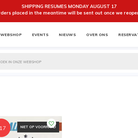
SHIPPING RESUMES MONDAY AUGUST 17
ers placed in the meantime will be sent out once we reopen
WEBSHOP
EVENTS
NIEUWS
OVER ONS
RESERVA
ten
NIEUWSBRIEF
17
NIET OP VOORRAAD