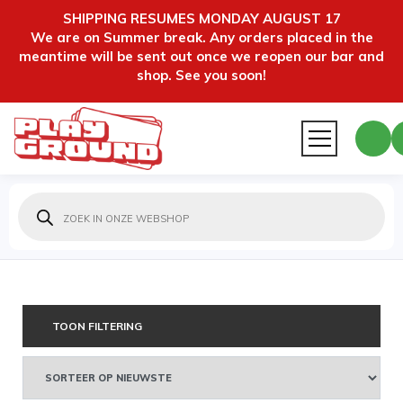
SHIPPING RESUMES MONDAY AUGUST 17
We are on Summer break. Any orders placed in the
meantime will be sent out once we reopen our bar and
shop. See you soon!
Producten
zoeken
TOON FILTERING