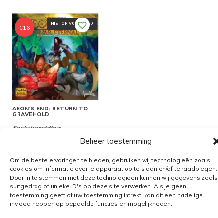
NIET OP VOORRAAD
€
16
AEON’S END: RETURN TO
GRAVEHOLD
Speluitbreiding
Beheer toestemming
Om de beste ervaringen te bieden, gebruiken wij technologieën zoals
cookies om informatie over je apparaat op te slaan en/of te raadplegen.
Door in te stemmen met deze technologieën kunnen wij gegevens zoals
Algemene voorwaarden
surfgedrag of unieke ID's op deze site verwerken. Als je geen
toestemming geeft of uw toestemming intrekt, kan dit een nadelige
Verzending
invloed hebben op bepaalde functies en mogelijkheden.
Retourbeleid