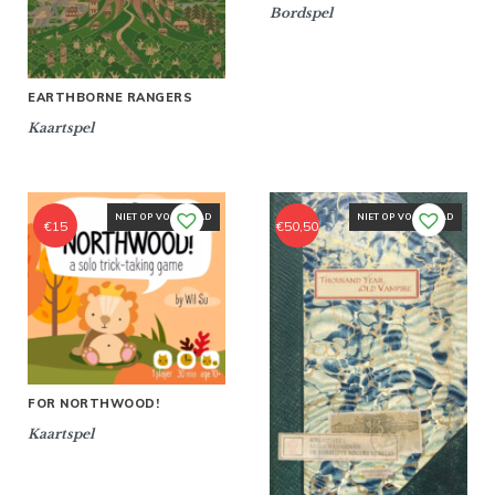
Bordspel
EARTHBORNE RANGERS
Kaartspel
NIET OP VOORRAAD
NIET OP VOORRAAD
€
15
€
50,50
FOR NORTHWOOD!
Kaartspel