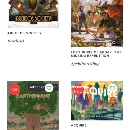
ARCHEOS SOCIETY
Bordspel
LOST RUINS OF ARNAK: THE
MISSING EXPEDITION
Speluitbreiding
€
51,50
NIET OP VOORRAAD
€
93
€
50
Oorspronkelijke
Huidige
prijs
prijs
was:
is:
€51,50.
€50.
ACQUIRE