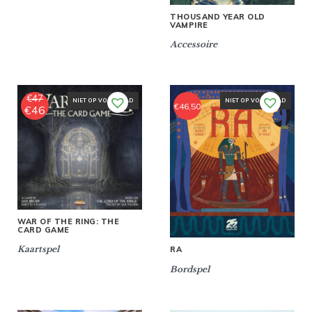
THOUSAND YEAR OLD
VAMPIRE
Accessoire
€
47
NIET OP VOORRAAD
NIET OP VOORRAAD
€
46,50
€
46
Oorspronkelijke
Huidige
prijs
prijs
was:
is:
€47.
€46.
WAR OF THE RING: THE
CARD GAME
Kaartspel
RA
Bordspel