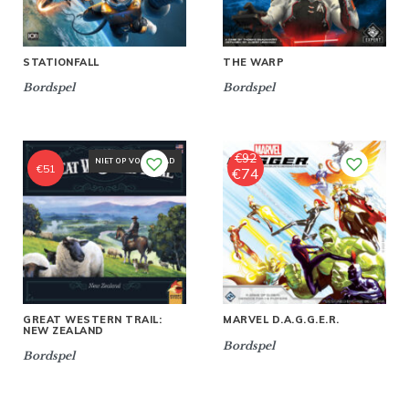
STATIONFALL
THE WARP
Bordspel
Bordspel
€
92
NIET OP VOORRAAD
€
51
€
74
Oorspronkelijke
Huidige
prijs
prijs
was:
is:
€92.
€74.
GREAT WESTERN TRAIL:
MARVEL D.A.G.G.E.R.
NEW ZEALAND
Bordspel
Bordspel