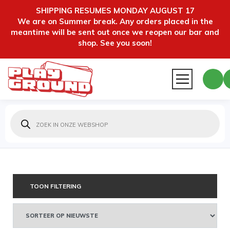
SHIPPING RESUMES MONDAY AUGUST 17
We are on Summer break. Any orders placed in the
meantime will be sent out once we reopen our bar and
shop. See you soon!
Producten
zoeken
TOON FILTERING