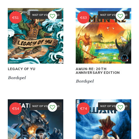
NIET OP VOORRAAD
NIET OP VOORRAAD
€
51
€
63
AMUN-RE: 20TH
LEGACY OF YU
ANNIVERSARY EDITION
Bordspel
Bordspel
NIET OP VOORRAAD
NIET OP VOORRAAD
€
54
€
74