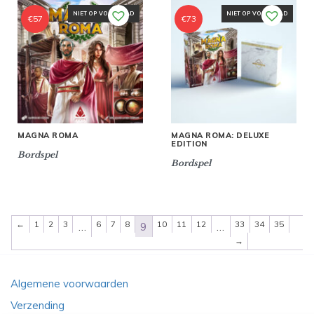
NIET OP VOORRAAD
NIET OP VOORRAAD
€
57
€
73
MAGNA ROMA: DELUXE
MAGNA ROMA
EDITION
Bordspel
Bordspel
←
1
2
3
6
7
8
10
11
12
33
34
35
…
9
…
→
Algemene voorwaarden
Verzending