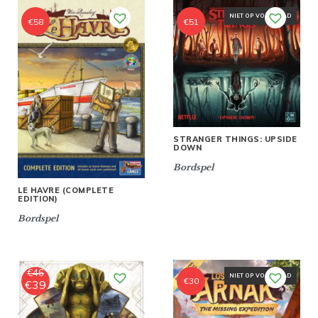
NIET OP VOORRAAD
€
58
€
51
STRANGER THINGS: UPSIDE
DOWN
Bordspel
LE HAVRE (COMPLETE
EDITION)
Bordspel
€
46
NIET OP VOORRAAD
€
30
€
39
Oorspronkelijke
Huidige
prijs
prijs
was:
is:
€46.
€39.