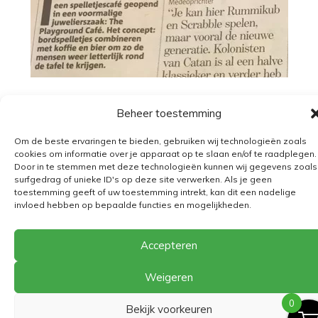
Beheer toestemming
Om de beste ervaringen te bieden, gebruiken wij technologieën zoals
cookies om informatie over je apparaat op te slaan en/of te raadplegen.
Algemene voorwaarden
Door in te stemmen met deze technologieën kunnen wij gegevens zoals
surfgedrag of unieke ID's op deze site verwerken. Als je geen
Verzending
toestemming geeft of uw toestemming intrekt, kan dit een nadelige
invloed hebben op bepaalde functies en mogelijkheden.
Retourbeleid
BE 0682.845.059
Accepteren
Weigeren
© 2026
The Playground
0
Bekijk voorkeuren