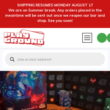
SHIPPING RESUMES MONDAY AUGUST 17
We are on Summer break. Any orders placed in the
meantime will be sent out once we reopen our bar and
shop. See you soon!
Producten
zoeken