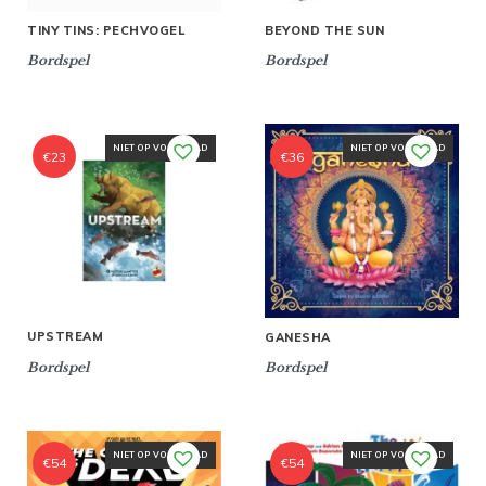
TINY TINS: PECHVOGEL
BEYOND THE SUN
Bordspel
Bordspel
NIET OP VOORRAAD
NIET OP VOORRAAD
€
23
€
36
UPSTREAM
GANESHA
Bordspel
Bordspel
NIET OP VOORRAAD
NIET OP VOORRAAD
€
54
€
54