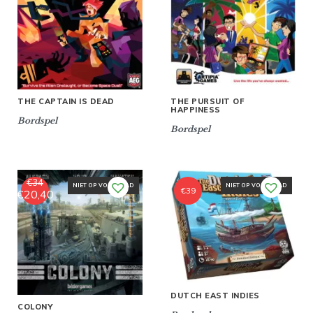
THE PURSUIT OF
THE CAPTAIN IS DEAD
HAPPINESS
Bordspel
Bordspel
€
34
NIET OP VOORRAAD
NIET OP VOORRAAD
€
39
€
20,40
Oorspronkelijke
Huidige
prijs
prijs
was:
is:
€34.
€20,40.
DUTCH EAST INDIES
COLONY