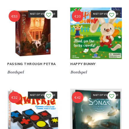
NIET OP VOORRAAD
NIET OP VOORRAAD
€
53
€
20
PASSING THROUGH PETRA
HAPPY BUNNY
Bordspel
Bordspel
NIET OP VOORRAAD
NIET OP VOORRAAD
€
32
€
42