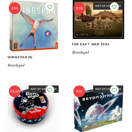
NIET OP VOORRAAD
€
50
€
39
FAR EAST WAR 1592
Bordspel
WINGSPAN NL
Bordspel
NIET OP VOORRAAD
NIET OP VOORRAAD
€
5,99
€
83