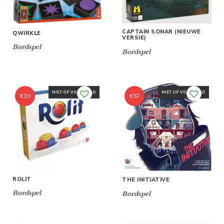
CAPTAIN SONAR (NIEUWE
QWIRKLE
VERSIE)
Bordspel
Bordspel
NIET OP VOORRAAD
NIET OP VOORRAAD
€
30
€
57
ROLIT
THE INITIATIVE
Bordspel
Bordspel