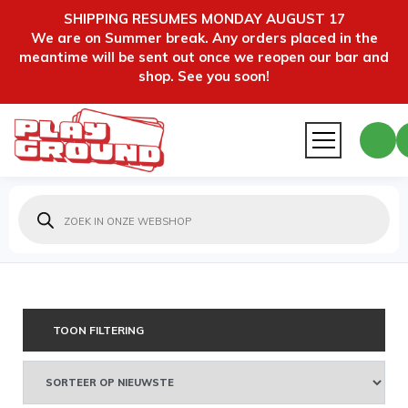
SHIPPING RESUMES MONDAY AUGUST 17
We are on Summer break. Any orders placed in the
meantime will be sent out once we reopen our bar and
shop. See you soon!
Producten
zoeken
TOON FILTERING