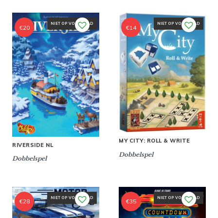
NIET OP VOORRAAD
NIET OP VOORRAAD
€
20
€
14
MY CITY: ROLL & WRITE
RIVERSIDE NL
Dobbelspel
Dobbelspel
NIET OP VOORRAAD
NIET OP VOORRAAD
€
28
€
35