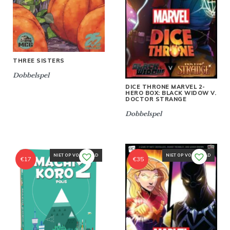
THREE SISTERS
Dobbelspel
DICE THRONE MARVEL 2-
HERO BOX: BLACK WIDOW V.
DOCTOR STRANGE
Dobbelspel
NIET OP VOORRAAD
NIET OP VOORRAAD
€
17
€
35