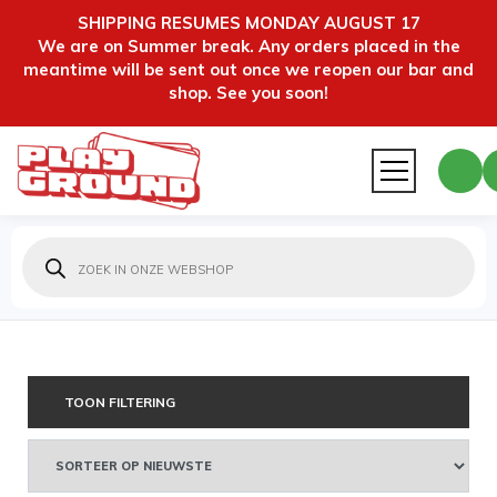
SHIPPING RESUMES MONDAY AUGUST 17
We are on Summer break. Any orders placed in the
meantime will be sent out once we reopen our bar and
shop. See you soon!
Producten
zoeken
TOON FILTERING