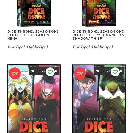
DICE THRONE: SEASON ONE
DICE THRONE: SEASON ONE
REROLLED – TREANT V.
REROLLED – PYROMANCER V.
NINJA
SHADOW THIEF
,
,
Bordspel
Dobbelspel
Bordspel
Dobbelspel
NIET OP VOORRAAD
NIET OP VOORRAAD
€
29
€
29