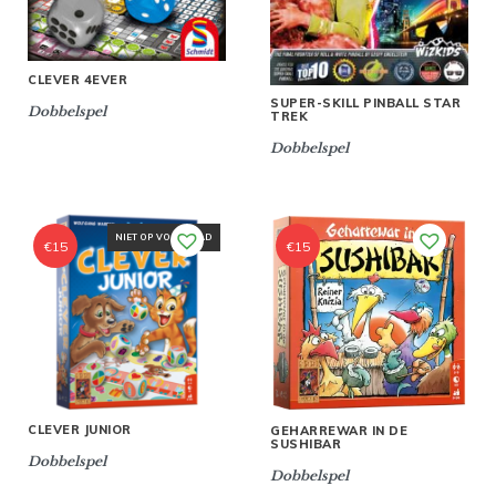
CLEVER 4EVER
SUPER-SKILL PINBALL STAR
Dobbelspel
TREK
Dobbelspel
NIET OP VOORRAAD
€
15
€
15
CLEVER JUNIOR
GEHARREWAR IN DE
SUSHIBAR
Dobbelspel
Dobbelspel