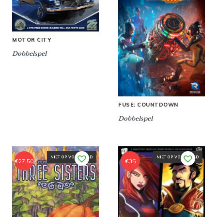
MOTOR CITY
Dobbelspel
FUSE: COUNTDOWN
Dobbelspel
NIET OP VOORRAAD
NIET OP VOORRAAD
€
27,50
€
35