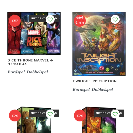
€
64
NIET OP VOORRAAD
€
57
€
55
Oorspronkelijke
Huidige
prijs
prijs
was:
is:
€64.
€55.
DICE THRONE MARVEL 4-
HERO BOX
,
Bordspel
Dobbelspel
TWILIGHT INSCRIPTION
,
Bordspel
Dobbelspel
NIET OP VOORRAAD
NIET OP VOORRAAD
€
29
€
29