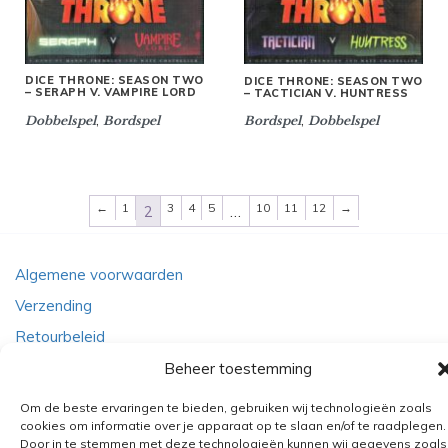
DICE THRONE: SEASON TWO
DICE THRONE: SEASON TWO
– SERAPH V. VAMPIRE LORD
– TACTICIAN V. HUNTRESS
,
,
Dobbelspel
Bordspel
Bordspel
Dobbelspel
←
1
3
4
5
10
11
12
→
2
…
Algemene voorwaarden
Verzending
Retourbeleid
BE 0682.845.059
Beheer toestemming
Om de beste ervaringen te bieden, gebruiken wij technologieën zoals
cookies om informatie over je apparaat op te slaan en/of te raadplegen.
© 2026
The Playground
Door in te stemmen met deze technologieën kunnen wij gegevens zoals