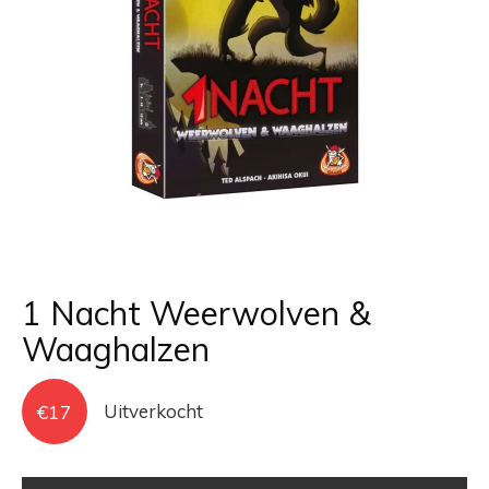
1 Nacht Weerwolven &
Waaghalzen
€
17
Uitverkocht