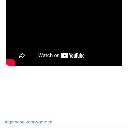
Algemene voorwaarden