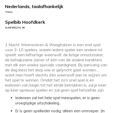
Nederlands, taalafhankelijk
TAAL
Spelbib Hoofdkerk
AANWEZIG IN
1 Nacht Weerwolven & Waaghalzen is een snel spel
voor 3-10 spelers, waarin iedere speler een andere rol
speelt: een lafhartige weerwolf, de listige onruststoker,
de behulpzame ziener of één van de andere karakters
met elk een unieke speciale vaardigheid. Bij aanvang van
de dag kiest het dorp wie er gelyncht gaat worden…
want men hoeft slechts één weerwolf aan te wijzen om
het spel te winnen. Omdat het zo’n snel spel is en
iedereen van begin tot het einde betrokken is, zul je keer
op keer opnieuw spelen en zal geen spel hetzelfde zijn.
Iedereen zal het hele spel meespelen, er is geen
vroegtijdige uitschakeling.
Er is geen spelleider nodig, alleen een omroeper. (In