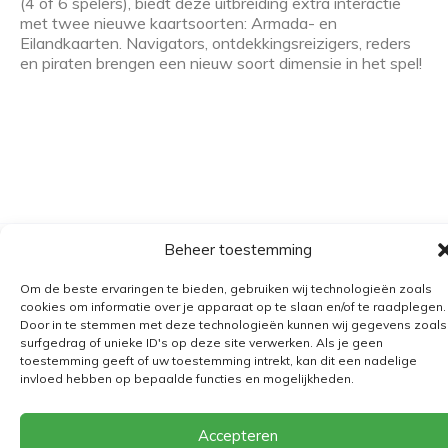
(4 of 6 spelers), biedt deze uitbreiding extra interactie
met twee nieuwe kaartsoorten: Armada- en
Eilandkaarten. Navigators, ontdekkingsreizigers, reders
en piraten brengen een nieuw soort dimensie in het spel!
Beheer toestemming
Algemene voorwaarden
Om de beste ervaringen te bieden, gebruiken wij technologieën zoals
Verzending
cookies om informatie over je apparaat op te slaan en/of te raadplegen.
Door in te stemmen met deze technologieën kunnen wij gegevens zoals
Retourbeleid
surfgedrag of unieke ID's op deze site verwerken. Als je geen
BE 0682.845.059
toestemming geeft of uw toestemming intrekt, kan dit een nadelige
invloed hebben op bepaalde functies en mogelijkheden.
© 2026
The Playground
Accepteren