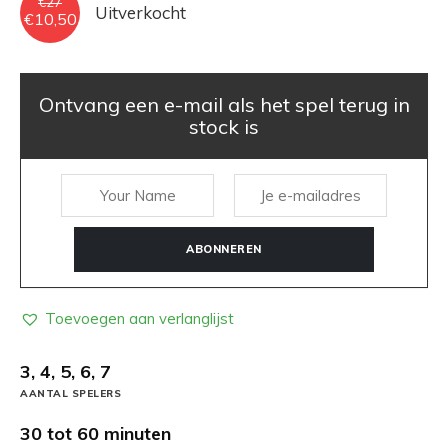
€
27
Uitverkocht
Oorspronkelijke
Huidige
€
10,50
prijs
prijs
was:
is:
€27.
€10,50.
Ontvang een e-mail als het spel terug in
stock is
ABONNEREN
Toevoegen aan verlanglijst
3, 4, 5, 6, 7
AANTAL SPELERS
30 tot 60 minuten