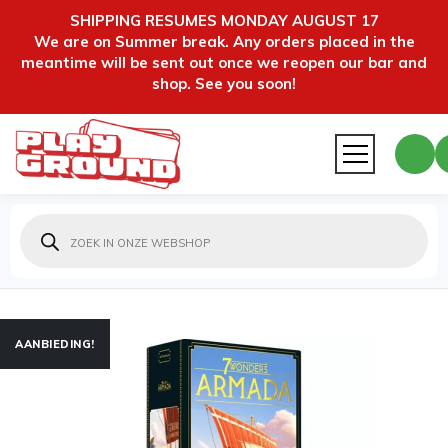
SHIPPING RESUMES MONDAY AUGUST 17
We are on Summer break. Any orders placed in the
meantime will be sent out once we reopen our bar and
shop. See you soon!
Producten
zoeken
AANBIEDING!