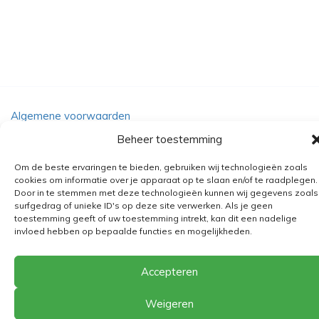
Algemene voorwaarden
Verzending
Beheer toestemming
Retourbeleid
Om de beste ervaringen te bieden, gebruiken wij technologieën zoals
cookies om informatie over je apparaat op te slaan en/of te raadplegen.
BE 0682.845.059
Door in te stemmen met deze technologieën kunnen wij gegevens zoals
surfgedrag of unieke ID's op deze site verwerken. Als je geen
toestemming geeft of uw toestemming intrekt, kan dit een nadelige
invloed hebben op bepaalde functies en mogelijkheden.
© 2026
The Playground
Accepteren
Weigeren