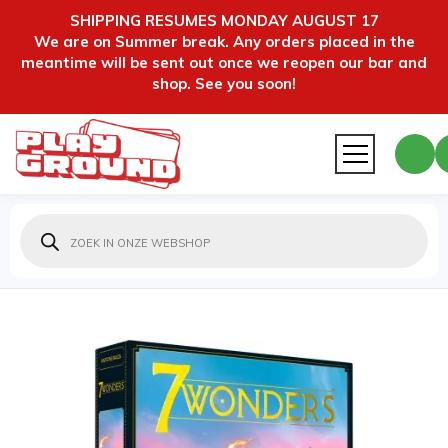
SHIPPING RESUMES MONDAY AUGUST 17
We are on Summer break. Any orders placed in the
meantime will be sent out once we reopen our bar and
shop. See you soon!
Producten
zoeken