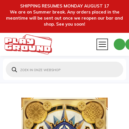
SHIPPING RESUMES MONDAY AUGUST 17
We are on Summer break. Any orders placed in the
meantime will be sent out once we reopen our bar and
shop. See you soon!
Producten
zoeken