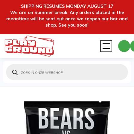
SHIPPING RESUMES MONDAY AUGUST 17
We are on Summer break. Any orders placed in the
meantime will be sent out once we reopen our bar and
shop. See you soon!
Producten
zoeken