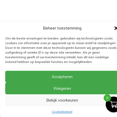
Beheer toestemming
Algemene voorwaarden
Om de beste ervaringen te bieden, gebruiken wij technologieën zoals
Verzending
cookies om informatie over je apparaat op te slaan en/of te raadplegen.
Door in te stemmen met deze technologieën kunnen wij gegevens zoals
Retourbeleid
surfgedrag of unieke ID's op deze site verwerken. Als je geen
toestemming geeft of uw toestemming intrekt, kan dit een nadelige
BE 0682.845.059
invloed hebben op bepaalde functies en mogelijkheden.
Accepteren
© 2026
The Playground
Weigeren
0
Bekijk voorkeuren
Cookiebeleid