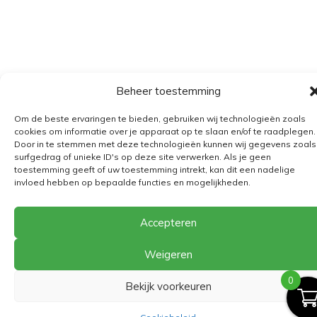
Beheer toestemming
Algemene voorwaarden
Om de beste ervaringen te bieden, gebruiken wij technologieën zoals
Verzending
cookies om informatie over je apparaat op te slaan en/of te raadplegen.
Door in te stemmen met deze technologieën kunnen wij gegevens zoals
Retourbeleid
surfgedrag of unieke ID's op deze site verwerken. Als je geen
toestemming geeft of uw toestemming intrekt, kan dit een nadelige
BE 0682.845.059
invloed hebben op bepaalde functies en mogelijkheden.
Accepteren
© 2026
The Playground
Weigeren
0
Bekijk voorkeuren