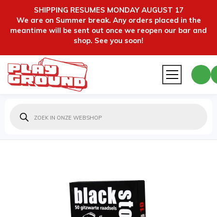
SHIPPING RESUMES MONDAY AUGUST 17
We are on Summer break. Any orders placed in the
meantime will be sent out once we reopen our bar and
shop. See you soon!
Producten
zoeken