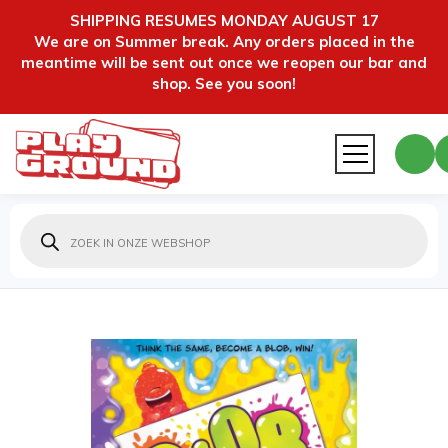
SHIPPING RESUMES MONDAY AUGUST 17
We are on Summer break. Any orders placed in the
meantime will be sent out once we reopen our bar and
shop. See you soon!
Producten
zoeken