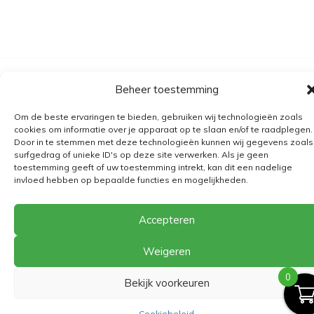
Algemene voorwaarden
Beheer toestemming
Verzending
Om de beste ervaringen te bieden, gebruiken wij technologieën zoals
Retourbeleid
cookies om informatie over je apparaat op te slaan en/of te raadplegen.
Door in te stemmen met deze technologieën kunnen wij gegevens zoals
BE 0682.845.059
surfgedrag of unieke ID's op deze site verwerken. Als je geen
toestemming geeft of uw toestemming intrekt, kan dit een nadelige
invloed hebben op bepaalde functies en mogelijkheden.
© 2026
The Playground
Accepteren
Weigeren
0
Bekijk voorkeuren
Cookiebeleid