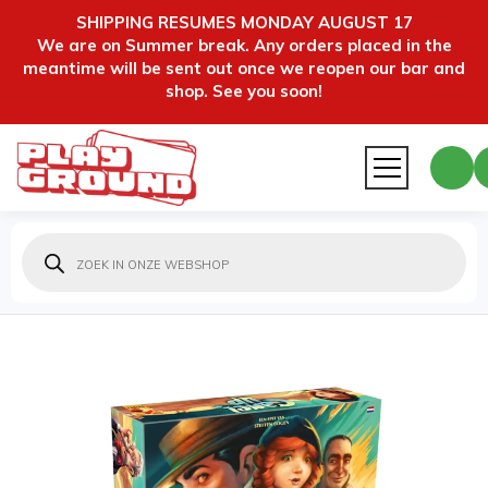
SHIPPING RESUMES MONDAY AUGUST 17
We are on Summer break. Any orders placed in the
meantime will be sent out once we reopen our bar and
shop. See you soon!
Producten
zoeken