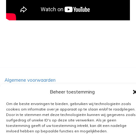
Algemene voorwaarden
Verzending
Beheer toestemming
Retourbeleid
Om de beste ervaringen te bieden, gebruiken wij technologieën zoals
BE 0682.845.059
cookies om informatie over je apparaat op te slaan en/of te raadplegen.
Door in te stemmen met deze technologieën kunnen wij gegevens zoals
surfgedrag of unieke ID's op deze site verwerken. Als je geen
toestemming geeft of uw toestemming intrekt, kan dit een nadelige
© 2026
The Playground
invloed hebben op bepaalde functies en mogelijkheden.