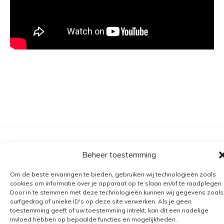
Algemene voorwaarden
Beheer toestemming
Verzending
Om de beste ervaringen te bieden, gebruiken wij technologieën zoals
Retourbeleid
cookies om informatie over je apparaat op te slaan en/of te raadplegen.
Door in te stemmen met deze technologieën kunnen wij gegevens zoals
BE 0682.845.059
surfgedrag of unieke ID's op deze site verwerken. Als je geen
toestemming geeft of uw toestemming intrekt, kan dit een nadelige
invloed hebben op bepaalde functies en mogelijkheden.